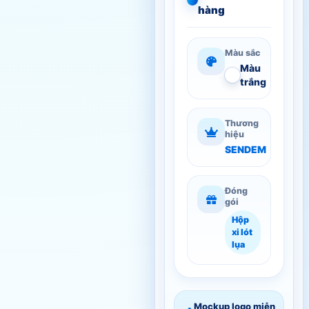
hàng
Màu sắc
Màu
trắng
Thương
hiệu
SENDEM
Đóng
gói
Hộp
xi lót
lụa
Mockup logo miễn