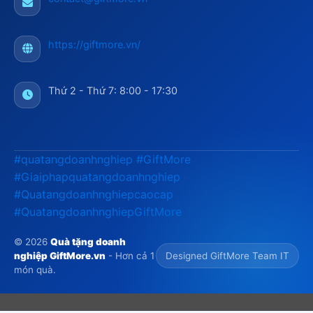
https://giftmore.vn/
Thứ 2 - Thứ 7: 8:00 - 17:30
#quatangdoanhnghiep
#GiftMore
#Giaiphapquatangdoanhnghiep
#Quatangdoanhnghiepcaocap
#QuatangdoanhnghiepGiftMore
© 2026
Quà tặng doanh
nghiệp GiftMore.vn
- Hơn cả 1
Designed GiftMore Team IT
món quà.