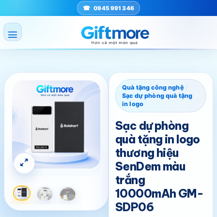
Bỏ
0945 991 346
qua
nội
dung
Quà tặng công nghệ
/
Sạc dự phòng quà tặng
in logo
Sạc dự phòng
quà tặng in logo
thương hiệu
SenDem màu
trắng
10000mAh GM-
SDP06