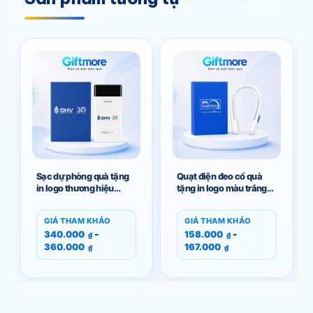
Sạc dự phòng quà tặng
Quạt điện đeo cổ quà
in logo thương hiệu
tặng in logo màu trắng
Pisen màu trắng
GM-QĐCT04
10500mAh GM-SDP05
GIÁ THAM KHẢO
GIÁ THAM KHẢO
-
-
340.000
158.000
₫
₫
360.000
167.000
₫
₫