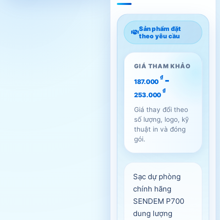
Sản phẩm đặt
theo yêu cầu
GIÁ THAM KHẢO
-
₫
187.000
₫
253.000
Giá thay đổi theo
số lượng, logo, kỹ
thuật in và đóng
gói.
Sạc dự phòng
chính hãng
SENDEM P700
dung lượng