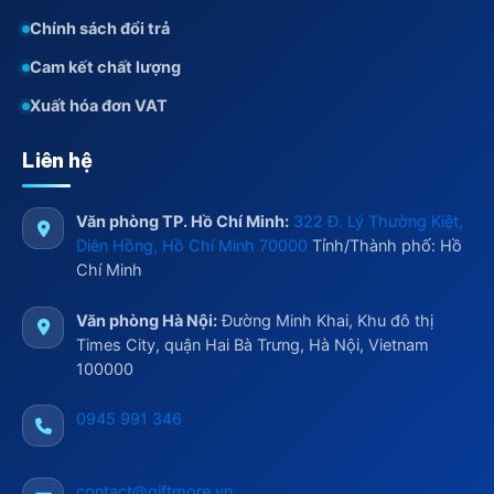
Chính sách đổi trả
Cam kết chất lượng
Xuất hóa đơn VAT
Liên hệ
Văn phòng TP. Hồ Chí Minh:
322 Đ. Lý Thường Kiệt,
Diên Hồng, Hồ Chí Minh 70000
Tỉnh/Thành phố: Hồ
Chí Minh
Văn phòng Hà Nội:
Đường Minh Khai, Khu đô thị
Times City, quận Hai Bà Trưng, Hà Nội, Vietnam
100000
0945 991 346
contact@giftmore.vn