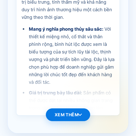
trị biểu trưng, tính thẩm mỹ và khả năng
duy trì hình ảnh thương hiệu một cách bền
vững theo thời gian.
Mang ý nghĩa phong thủy sâu sắc:
Với
thiết kế miệng nhỏ, cổ thắt và thân
phình rộng, bình hút lộc được xem là
biểu tượng của sự tích lũy tài lộc, thịnh
vượng và phát triển bền vững. Đây là lựa
chọn phù hợp để doanh nghiệp gửi gắm
những lời chúc tốt đẹp đến khách hàng
và đối tác.
Giá trị trưng bày lâu dài:
Sản phẩm có
thể được đặt tại nhiều không gian trang
trọng như phòng khách, phòng làm
XEM THÊM
việc, tủ trưng bày hoặc khu vực tiếp
đón. Nhờ đó, món quà tiếp tục phát huy
giá trị hiện diện và ghi dấu ấn sau khi sự