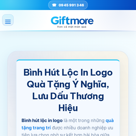
Bỏ
0945 991 346
qua
nội
dung
Bình Hút Lộc In Logo
Quà Tặng Ý Nghĩa,
Lưu Dấu Thương
Hiệu
Bình hút lộc in logo
là một trong những
quà
tặng trang trí
được nhiều doanh nghiệp ưu
tiên lựa chọn nhờ sự kết hợp hài hòa giữa