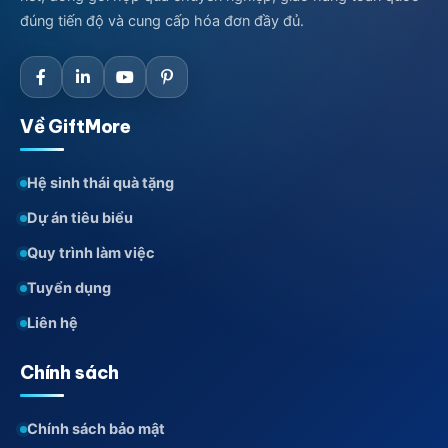
Với hình thức trang trọng và ý nghĩa biểu
đúng tiến độ và cung cấp hóa đơn đầy đủ.
tượng tích cực, bình hút lộc in logo phù hợp
với nhiều đối tượng trong các sự kiện quan
trọng của doanh nghiệp.
Về GiftMore
Đối tác chiến lược và khách hàng VIP:
Tặng vào dịp Tết, ký kết hợp tác hoặc kỷ
niệm mối quan hệ kinh doanh. Một mẫu
Hệ sinh thái quà tặng
bình có họa tiết chỉn chu giúp thể hiện
Dự án tiêu biểu
sự trân trọng và mong muốn đồng hành
Quy trình làm việc
lâu dài.
Tuyển dụng
Lãnh đạo và khách mời danh dự:
Phù
hợp làm quà trong đại hội, hội nghị, lễ
Liên hệ
vinh danh hoặc sự kiện ngành. Sản
phẩm có giá trị lưu niệm và dễ tạo điểm
Chính sách
nhấn khi trao tặng.
Đại lý và nhà phân phối:
Sử dụng trong
Chính sách bảo mật