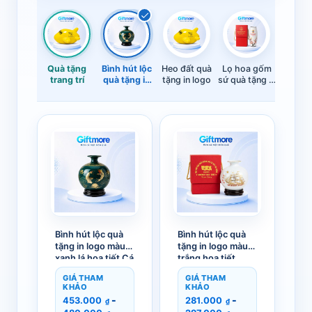
Quà tặng
Bình hút lộc
Heo đất quà
Lọ hoa gốm
trang trí
quà tặng in
tặng in logo
sứ quà tặng in
logo
logo
Bình hút lộc quà
Bình hút lộc quà
tặng in logo màu
tặng in logo màu
xanh lá hoạ tiết Cá
trắng hoạ tiết
Chép Trông Trăng
Thuận Buồm Xuôi
GIÁ THAM
GIÁ THAM
vàng kim GM-
Gió vàng kim GM-
KHẢO
KHẢO
BHL06
BHL05
-
-
453.000
281.000
₫
₫