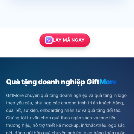
kiện kết thúc.
Thể hiện thương hiệu một cách tinh tế:
Logo, tên doanh nghiệp, tên chương
trình hoặc thông điệp có thể được bố trí
hài hòa trên thân bình và hộp quà, góp
LẤY MÃ NGAY
phần nâng cao nhận diện thương hiệu
mà vẫn đảm bảo tính thẩm mỹ tổng thể.
Đa dạng kiểu dáng và phân khúc:
Từ
các mẫu vẽ màu hoa văn đến dòng sản
phẩm đắp nổi vẽ vàng, doanh nghiệp có
Quà tặng doanh nghiệp Gift
More
thể linh hoạt lựa chọn theo đối tượng
nhận quà, mức độ trang trọng và ngân
GiftMore chuyên quà tặng doanh nghiệp và quà tặng in logo
sách của từng chương trình.
theo yêu cầu, phù hợp các chương trình tri ân khách hàng,
quà Tết, sự kiện, onboarding nhân sự và quà tặng đối tác.
Đối Tượng Và Dịp Tặng Quà
Chúng tôi tư vấn chọn quà theo ngân sách và mục tiêu
Phù Hợp
thương hiệu, hỗ trợ thiết kế mockup, in/khắc/thêu logo sắc
nét, đóng gói hộp quà chuyên nghiệp, giao hàng toàn quốc