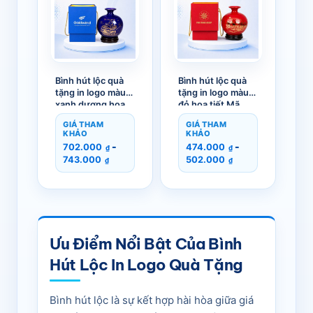
Bình hút lộc quà
Bình hút lộc quà
tặng in logo màu
tặng in logo màu
xanh dương hoạ
đỏ hoạ tiết Mã
tiết Thuận Buồm
Đáo Thành Công
GIÁ THAM
GIÁ THAM
Xuôi Gió vàng kim
vàng kim GM-
KHẢO
KHẢO
GM-BHL02
BHL01
-
-
702.000
474.000
₫
₫
743.000
502.000
₫
₫
Ưu Điểm Nổi Bật Của Bình
Hút Lộc In Logo Quà Tặng
Bình hút lộc là sự kết hợp hài hòa giữa giá