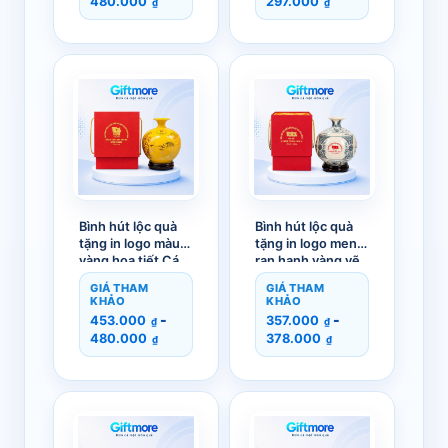
480.000
297.000
₫
₫
Bình hút lộc quà
Bình hút lộc quà
tặng in logo màu
tặng in logo men
vàng hoạ tiết Cá
rạn hanh vàng vẽ
Chép Hoa Sen
tứ cảnh GM-
GIÁ THAM
GIÁ THAM
vàng kim GM-
BHL03
KHẢO
KHẢO
BHL04
-
-
453.000
357.000
₫
₫
480.000
378.000
₫
₫