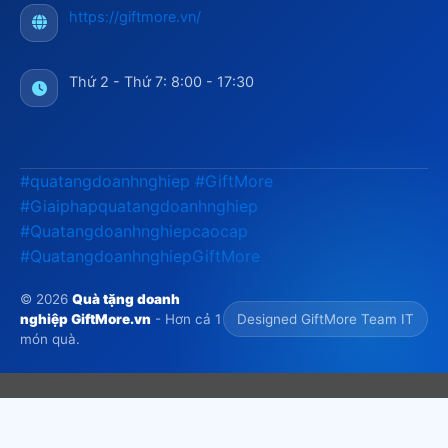
https://giftmore.vn/
Thứ 2 - Thứ 7: 8:00 - 17:30
#quatangdoanhnghiep
#GiftMore
#Giaiphapquatangdoanhnghiep
#Quatangdoanhnghiepcaocap
#QuatangdoanhnghiepGiftMore
© 2026
Quà tặng doanh
nghiệp GiftMore.vn
- Hơn cả 1
Designed GiftMore Team IT
món quà.