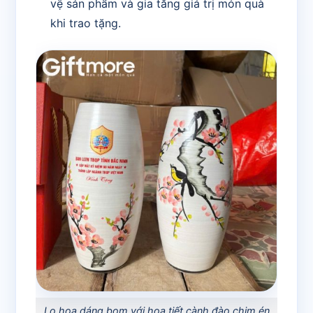
vệ sản phẩm và gia tăng giá trị món quà
khi trao tặng.
Lọ hoa dáng bom với hoạ tiết cành đào chim én