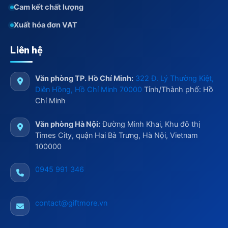
Cam kết chất lượng
Xuất hóa đơn VAT
Liên hệ
Văn phòng TP. Hồ Chí Minh:
322 Đ. Lý Thường Kiệt,
Diên Hồng, Hồ Chí Minh 70000
Tỉnh/Thành phố: Hồ
Chí Minh
Văn phòng Hà Nội:
Đường Minh Khai, Khu đô thị
Times City, quận Hai Bà Trưng, Hà Nội, Vietnam
100000
0945 991 346
contact@giftmore.vn