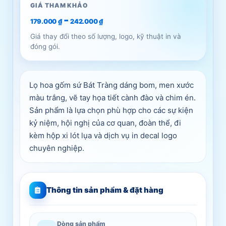
GIÁ THAM KHẢO
-
179.000
₫
242.000
₫
Giá thay đổi theo số lượng, logo, kỹ thuật in và
đóng gói.
Lọ hoa gốm sứ Bát Tràng dáng bom, men xước
màu trắng, vẽ tay họa tiết cành đào và chim én.
Sản phẩm là lựa chọn phù hợp cho các sự kiện
kỷ niệm, hội nghị của cơ quan, đoàn thể, đi
kèm hộp xi lót lụa và dịch vụ in decal logo
chuyên nghiệp.
Thông tin sản phẩm & đặt hàng
Dòng sản phẩm