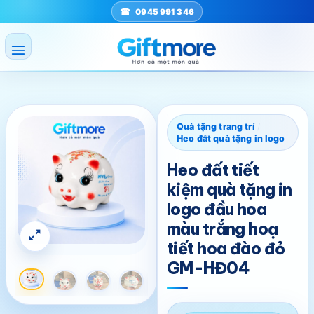
Bỏ
0945 991 346
qua
nội
dung
Quà tặng trang trí
/
Heo đất quà tặng in logo
Heo đất tiết
kiệm quà tặng in
logo đầu hoa
màu trắng hoạ
tiết hoa đào đỏ
GM-HĐ04