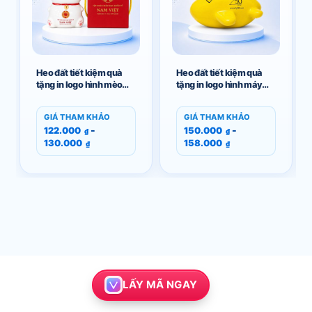
Heo đất tiết kiệm quà
Heo đất tiết kiệm quà
tặng in logo hình mèo
tặng in logo hình máy
thần tài màu trắng
bay màu vàng GM-
chuông cổ đỏ GM-HĐ03
HĐ06
GIÁ THAM KHẢO
GIÁ THAM KHẢO
-
-
122.000
150.000
₫
₫
130.000
158.000
₫
₫
LẤY MÃ NGAY