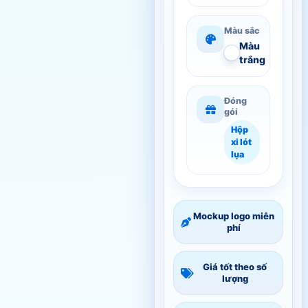
Màu sắc
Màu
trắng
Đóng
gói
Hộp
xi lót
lụa
Mockup logo miễn
phí
Giá tốt theo số
lượng