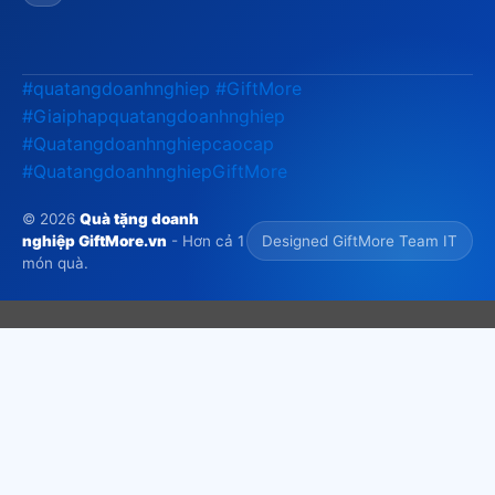
#quatangdoanhnghiep
#GiftMore
#Giaiphapquatangdoanhnghiep
#Quatangdoanhnghiepcaocap
#QuatangdoanhnghiepGiftMore
© 2026
Quà tặng doanh
nghiệp GiftMore.vn
- Hơn cả 1
Designed GiftMore Team IT
món quà.