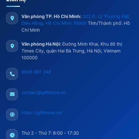
Văn phòng TP. Hồ Chí Minh:
322 Đ. Lý Thường Kiệt,
Diên Hồng, Hồ Chí Minh 70000
Tỉnh/Thành phố: Hồ
Chí Minh
Văn phòng Hà Nội:
Đường Minh Khai, Khu đô thị
Times City, quận Hai Bà Trưng, Hà Nội, Vietnam
100000
0945 991 346
contact@giftmore.vn
https://giftmore.vn/
Thứ 2 - Thứ 7: 8:00 - 17:30