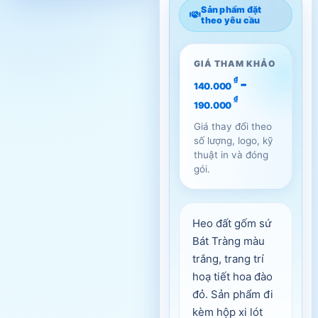
Sản phẩm đặt
theo yêu cầu
GIÁ THAM KHẢO
-
₫
140.000
₫
190.000
Giá thay đổi theo
số lượng, logo, kỹ
thuật in và đóng
gói.
Heo đất gốm sứ
Bát Tràng màu
trắng, trang trí
hoạ tiết hoa đào
đỏ. Sản phẩm đi
kèm hộp xi lót