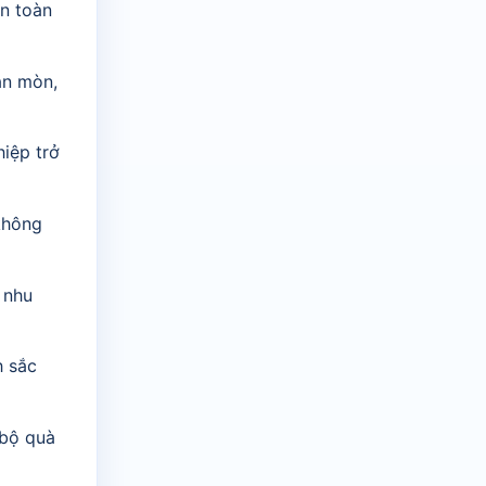
an toàn
ăn mòn,
iệp trở
không
 nhu
h sắc
 bộ quà