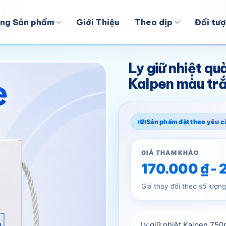
ng Sản phẩm
Giới Thiệu
Theo dịp
Đối tư
Ly giữ nhiệt qu
Kalpen màu t
Sản phẩm đặt theo yêu c
GIÁ THAM KHẢO
170.000
₫
-
Giá thay đổi theo số lượng
Ly giữ nhiệt Kalpen 750