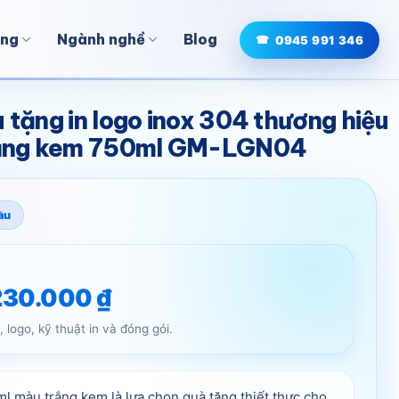
ợng
Ngành nghề
Blog
0945 991 346
à tặng in logo inox 304 thương hiệu
rắng kem 750ml GM-LGN04
ầu
230.000
₫
, logo, kỹ thuật in và đóng gói.
ml màu trắng kem là lựa chọn quà tặng thiết thực cho