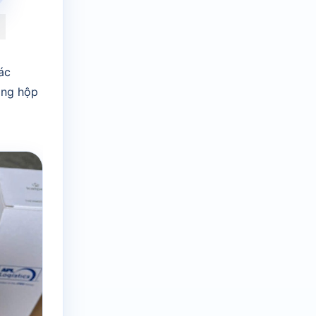
ác
ong hộp