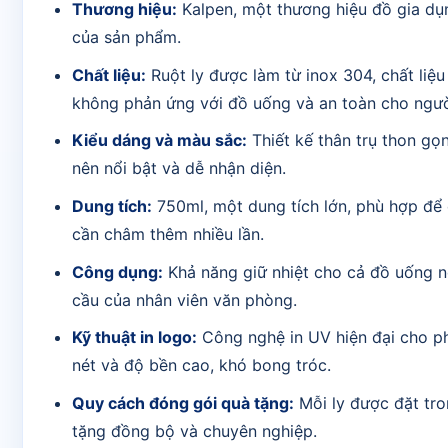
Thương hiệu:
Kalpen, một thương hiệu đồ gia dụn
của sản phẩm.
Chất liệu:
Ruột ly được làm từ inox 304, chất li
không phản ứng với đồ uống và an toàn cho ngườ
Kiểu dáng và màu sắc:
Thiết kế thân trụ thon gọ
nên nổi bật và dễ nhận diện.
Dung tích:
750ml, một dung tích lớn, phù hợp để 
cần châm thêm nhiều lần.
Công dụng:
Khả năng giữ nhiệt cho cả đồ uống nó
cầu của nhân viên văn phòng.
Kỹ thuật in logo:
Công nghệ in UV hiện đại cho phé
nét và độ bền cao, khó bong tróc.
Quy cách đóng gói quà tặng:
Mỗi ly được đặt tro
tặng đồng bộ và chuyên nghiệp.