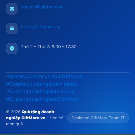
contact@giftmore.vn
https://giftmore.vn/
Thứ 2 - Thứ 7: 8:00 - 17:30
#quatangdoanhnghiep
#GiftMore
#Giaiphapquatangdoanhnghiep
#Quatangdoanhnghiepcaocap
#QuatangdoanhnghiepGiftMore
© 2026
Quà tặng doanh
nghiệp GiftMore.vn
- Hơn cả 1
Designed GiftMore Team IT
món quà.