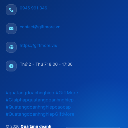
0945 991 346
contact@giftmore.vn
https://giftmore.vn/
Thứ 2 - Thứ 7: 8:00 - 17:30
#quatangdoanhnghiep
#GiftMore
#Giaiphapquatangdoanhnghiep
#Quatangdoanhnghiepcaocap
#QuatangdoanhnghiepGiftMore
© 2026
Quà tặng doanh